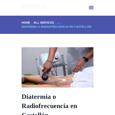
HOME
ALL SERVICES
...
DIATERMIA O RADIOFRECUENCIA EN CASTELLÓN
INICIO
CENTRO IMPALA
SERVICIOS
EXPERIENCIA
PHYTOMER
CONTACTO
Diatermia o
Radiofrecuencia en