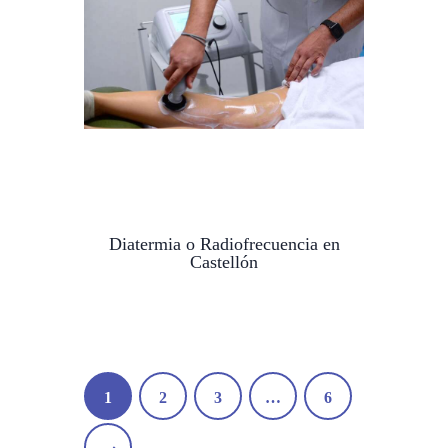
Diatermia o Radiofrecuencia en
Castellón
Paginación
PAGE
1
PAGE
2
PAGE
3
…
PAGE
6
de