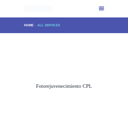
HOME
ALL SERVICES
INICIO
01
CENTRO IMPALA
SERVICIOS
EXPERIENCIA
PHYTOMER
Fotorejuvenecimiento CPL
CONTACTO
02