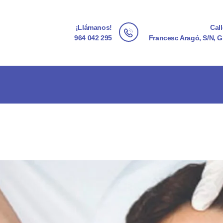
INICIO
¡Llámanos!
Cal
CENTRO IMPALA
964 042 295
Francesc Aragó, S/N, G
SERVICIOS
EXPERIENCIA
PHYTOMER
CONTACTO