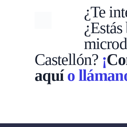
¿Te int
¿Estás 
microd
Castellón?
¡
Con
aquí
o llámano