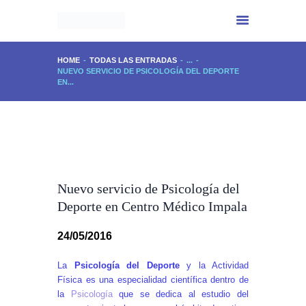
HOME
TODAS LAS ENTRADAS
...
NUEVO SERVICIO DE PSICOLOGÍA DEL DEPORTE
EN...
INICIO
CENTRO IMPALA
SERVICIOS
BLOG
EXPERIENCIA
Nuevo servicio de Psicología del
PHYTOMER
Deporte en Centro Médico Impala
CONTACTO
24/05/2016
La
Psicología del Deporte
y la Actividad
Física es una especialidad científica dentro de
la
Psicología
que se dedica al estudio del