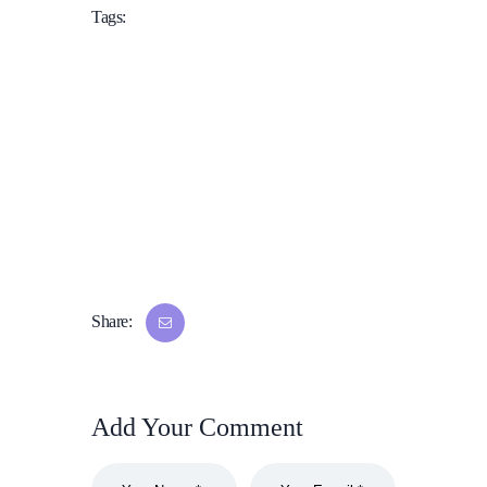
Tags:
CENTRO MÉDICO IMPALA
EQUIPO PSICOLÓGICO.
PSICOLOGÍA
PSICOLOGÍA DEL DEPORTE
PSICOLOGÍA DEPORTIVA
PSICOLOGÍA EN CASTELLÓN
PSICÓLOGOS DEPORTIVOS
PSICÓLOGOS EN CASTELLÓN
Share:
Add Your Comment