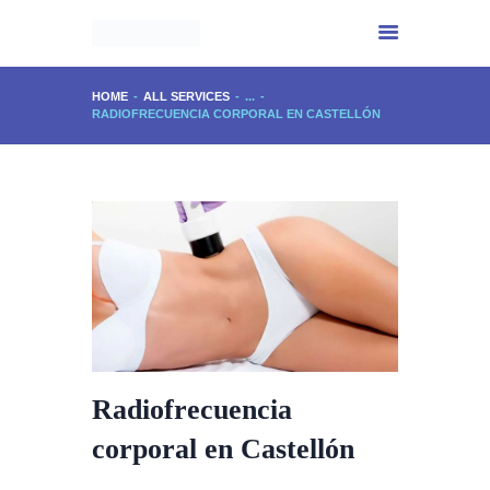
HOME
ALL SERVICES
...
RADIOFRECUENCIA CORPORAL EN CASTELLÓN
INICIO
CENTRO IMPALA
SERVICIOS
EXPERIENCIA
PHYTOMER
CONTACTO
Radiofrecuencia
corporal en Castellón