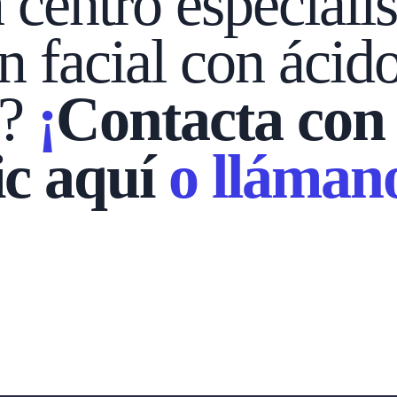
centro especialis
 facial con ácido
n?
¡
Contacta con
ic aquí
o llámano