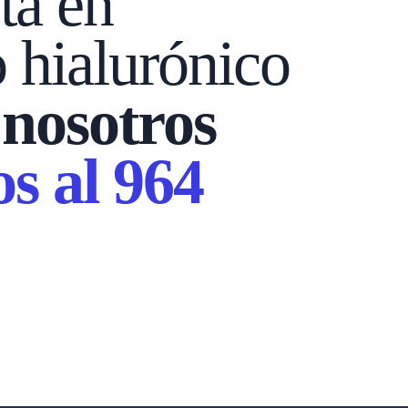
ta en
 hialurónico
 nosotros
s al 964