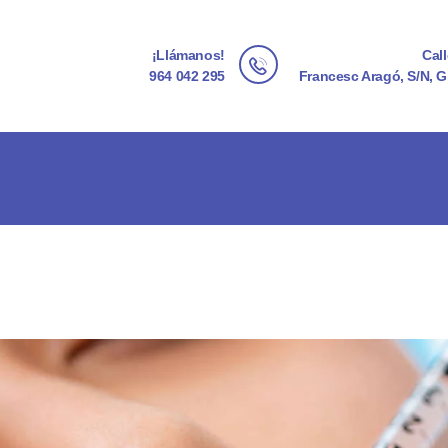
INICIO
¡Llámanos!
Cal
CENTRO IMPALA
964 042 295
Francesc Aragó, S/N, G
SERVICIOS
EXPERIENCIA
PHYTOMER
CONTACTO