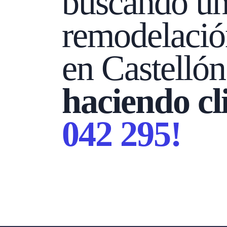
buscando un 
remodelación
en Castelló
haciendo cl
042 295!