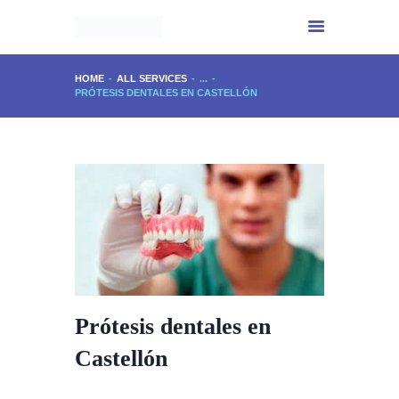
HOME
ALL SERVICES
...
PRÓTESIS DENTALES EN CASTELLÓN
INICIO
CENTRO IMPALA
SERVICIOS
EXPERIENCIA
PHYTOMER
CONTACTO
Prótesis dentales en
Castellón