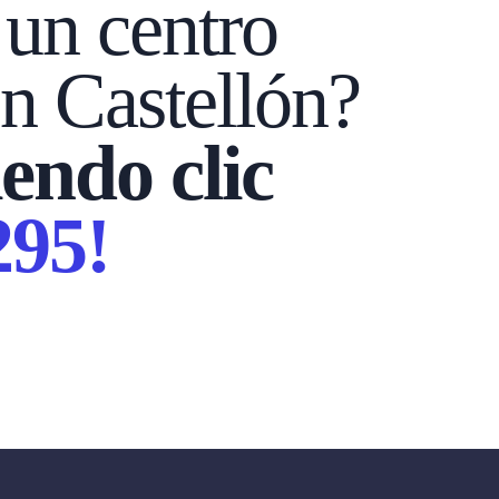
 un centro
en Castellón?
endo clic
295!