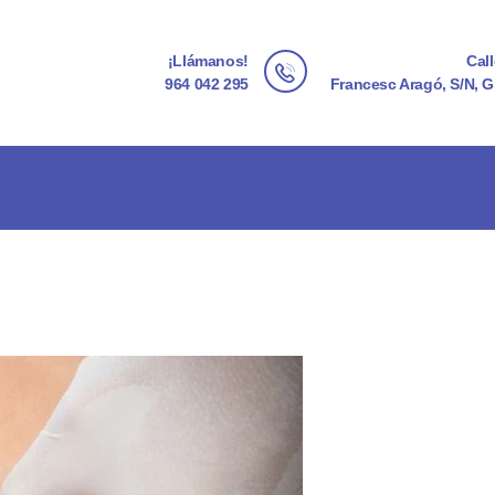
INICIO
¡Llámanos!
Cal
CENTRO IMPALA
964 042 295
Francesc Aragó, S/N, G
SERVICIOS
EXPERIENCIA
PHYTOMER
CONTACTO